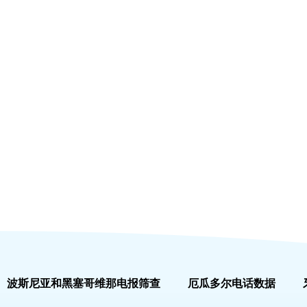
波斯尼亚和黑塞哥维那电报筛查
厄瓜多尔电话数据