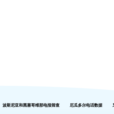
波斯尼亚和黑塞哥维那电报筛查
厄瓜多尔电话数据