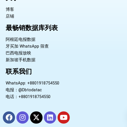
博客
店铺
最畅销数据库列表
阿根廷电报数据
牙买加 WhatsApp 筛查
巴西电报放映
新加坡手机数据
联系我们
WhatsApp: +8801918754550
电报：@Dbtodatac
电话：+8801918754550
F
I
X
L
Y
a
n
-
i
o