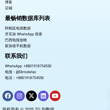
博客
店铺
最畅销数据库列表
阿根廷电报数据
牙买加 WhatsApp 筛查
巴西电报放映
新加坡手机数据
联系我们
WhatsApp: +8801918754550
电报：@Dbtodatac
电话：+8801918754550
F
I
X
L
Y
a
n
-
i
o
c
s
t
n
u
版权所有 © 2025 TG 到数据