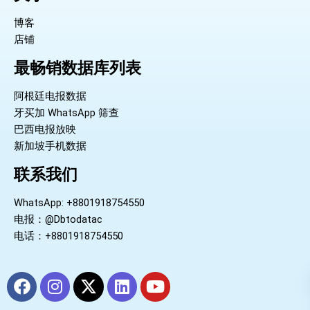
博客
店铺
最畅销数据库列表
阿根廷电报数据
牙买加 WhatsApp 筛查
巴西电报放映
新加坡手机数据
联系我们
WhatsApp: +8801918754550
电报：@Dbtodatac
电话：+8801918754550
F
I
X
L
Y
a
n
-
i
o