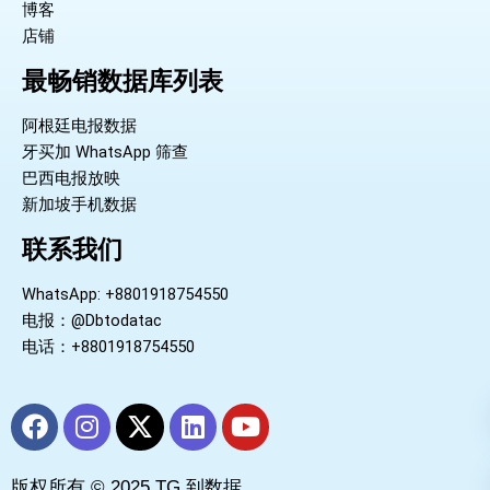
博客
店铺
最畅销数据库列表
阿根廷电报数据
牙买加 WhatsApp 筛查
巴西电报放映
新加坡手机数据
联系我们
WhatsApp: +8801918754550
电报：@Dbtodatac
电话：+8801918754550
F
I
X
L
Y
a
n
-
i
o
c
s
t
n
u
版权所有 © 2025 TG 到数据