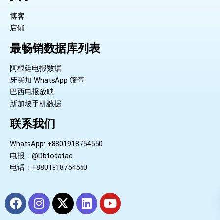
博客
店铺
最畅销数据库列表
阿根廷电报数据
牙买加 WhatsApp 筛查
巴西电报放映
新加坡手机数据
联系我们
WhatsApp: +8801918754550
电报：@Dbtodatac
电话：+8801918754550
F
I
X
L
Y
a
n
-
i
o