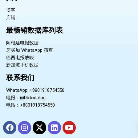
博客
店铺
最畅销数据库列表
阿根廷电报数据
牙买加 WhatsApp 筛查
巴西电报放映
新加坡手机数据
联系我们
WhatsApp: +8801918754550
电报：@Dbtodatac
电话：+8801918754550
F
I
X
L
Y
a
n
-
i
o