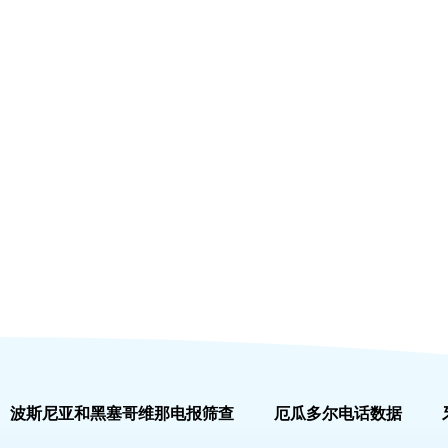
波斯尼亚和黑塞哥维那电报筛查
厄瓜多尔电话数据