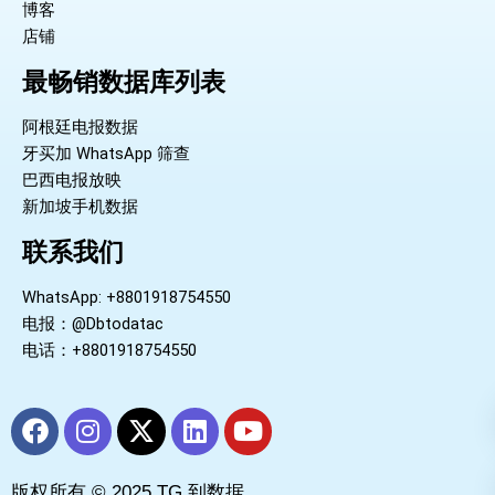
博客
店铺
最畅销数据库列表
阿根廷电报数据
牙买加 WhatsApp 筛查
巴西电报放映
新加坡手机数据
联系我们
WhatsApp: +8801918754550
电报：@Dbtodatac
电话：+8801918754550
F
I
X
L
Y
a
n
-
i
o
c
s
t
n
u
版权所有 © 2025 TG 到数据