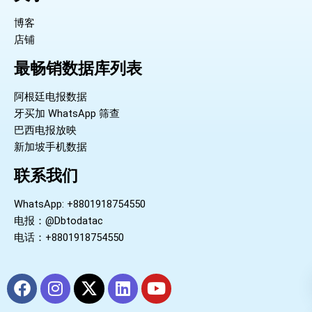
博客
店铺
最畅销数据库列表
阿根廷电报数据
牙买加 WhatsApp 筛查
巴西电报放映
新加坡手机数据
联系我们
WhatsApp: +8801918754550
电报：@Dbtodatac
电话：+8801918754550
F
I
X
L
Y
a
n
-
i
o