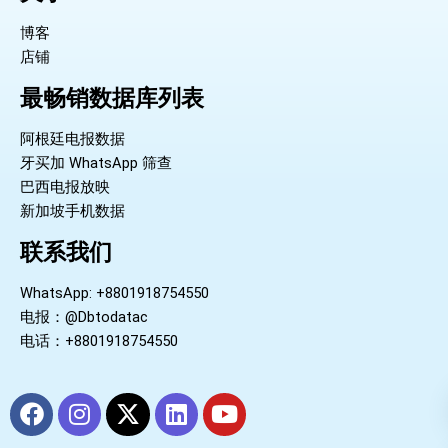
博客
店铺
最畅销数据库列表
阿根廷电报数据
牙买加 WhatsApp 筛查
巴西电报放映
新加坡手机数据
联系我们
WhatsApp: +8801918754550
电报：@Dbtodatac
电话：+8801918754550
F
I
X
L
Y
a
n
-
i
o