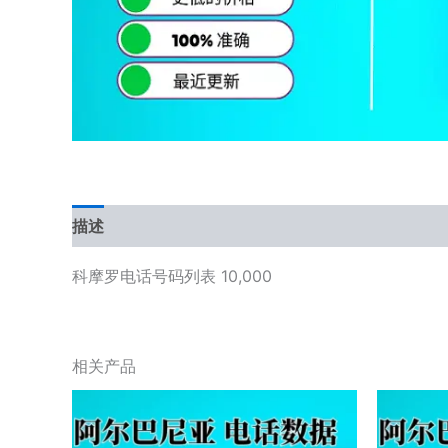
描述
科摩罗电话号码列表 10,000
相关产品