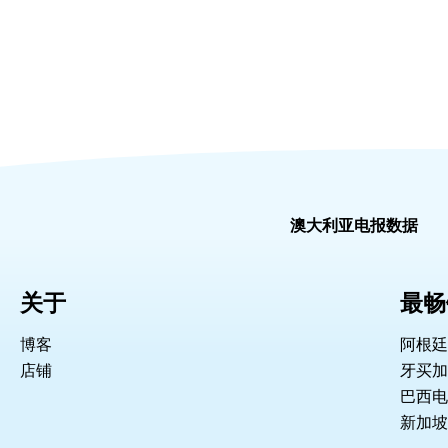
澳大利亚电报数据
关于
最畅
博客
阿根廷
店铺
牙买加 
巴西电
新加坡