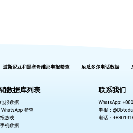
波斯尼亚和黑塞哥维那电报筛查
厄瓜多尔电话数据
销数据库列表
联系我们
电报数据
WhatsApp: +88
WhatsApp 筛查
电报：@Dbtoda
报放映
电话：+8801918
手机数据