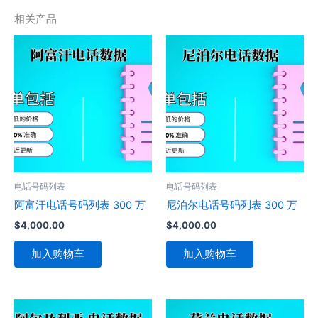
相关产品
电话号码列表
电话号码列表
阿富汗电话号码列表 300 万
尼泊尔电话号码列表 300 万
$
4,000.00
$
4,000.00
加入购物车
加入购物车