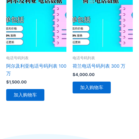
电话号码列表
电话号码列表
阿尔及利亚电话号码列表 100
荷兰电话号码列表 300 万
万
$
4,000.00
$
1,500.00
加入购物车
加入购物车