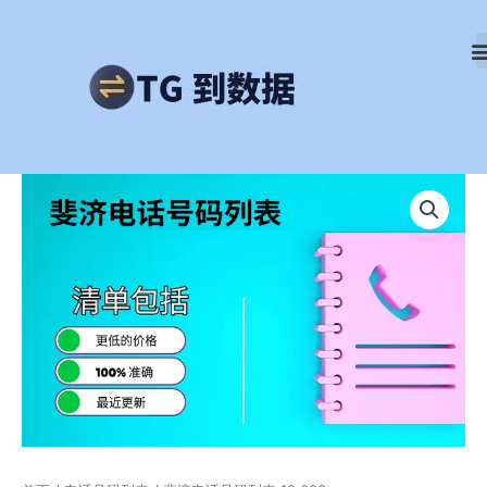
跳
至
内
容
斐
济
电
话
号
码
列
表
10,000
数
量