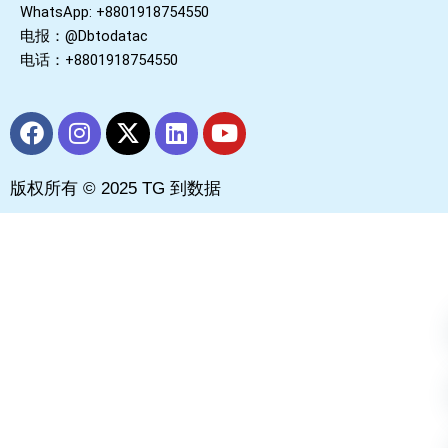
WhatsApp: +8801918754550
电报：@Dbtodatac
电话：+8801918754550
F
I
X
L
Y
a
n
-
i
o
c
s
t
n
u
版权所有 © 2025 TG 到数据
e
t
w
k
t
b
a
i
e
u
o
g
t
d
b
o
r
t
i
e
k
a
e
n
m
r