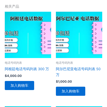
相关产品
电话号码列表
电话号码列表
阿根廷电话号码列表 300 万
阿尔巴尼亚电话号码列表 50
万
$
4,000.00
$
1,000.00
加入购物车
加入购物车