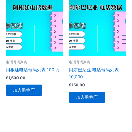
电话号码列表
电话号码列表
阿根廷电话号码列表 100 万
阿尔巴尼亚 电话号码列表
10,000
$
1,500.00
$
150.00
加入购物车
加入购物车