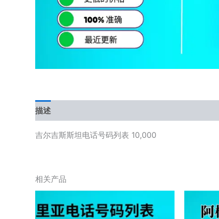
描述
吉尔吉斯斯坦电话号码列表 10,000
相关产品