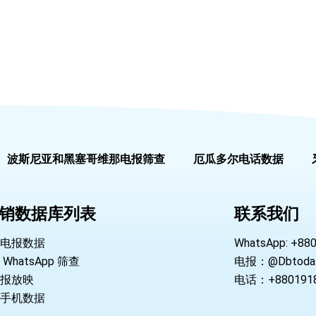
波斯尼亚和黑塞哥维那电报筛查
厄瓜多尔电话数据
销数据库列表
联系我们
电报数据
WhatsApp: +88
WhatsApp 筛查
电报：@Dbtoda
报放映
电话：+8801918
手机数据