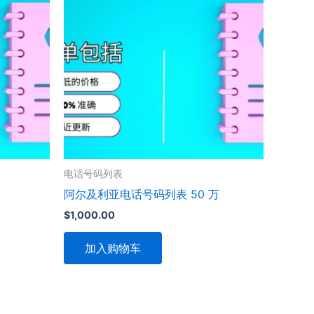
电话号码列表
阿尔及利亚电话号码列表 50 万
$
1,000.00
加入购物车