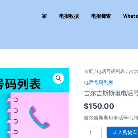
家
电报数据
电报筛查
What
吉
首页
/
电话号码列表
/ 吉
尔
电话号码列表
吉
斯
吉尔吉斯斯坦电话号码
斯
坦
$
150.00
电
话
吉尔吉斯斯坦电话号码列表 
号
码
加入购物车
列