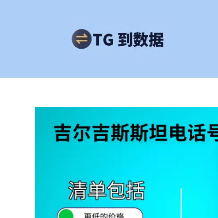
跳
至
内
容