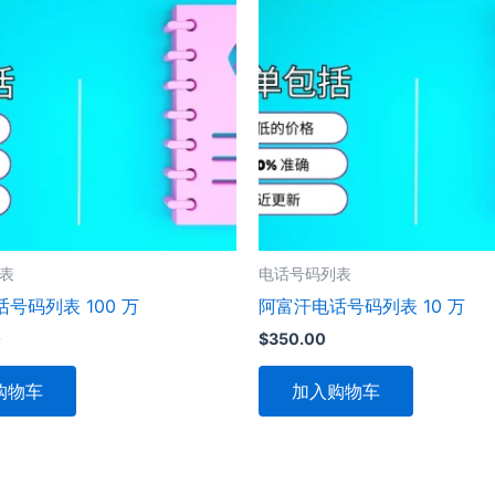
表
电话号码列表
号码列表 100 万
阿富汗电话号码列表 10 万
0
$
350.00
购物车
加入购物车