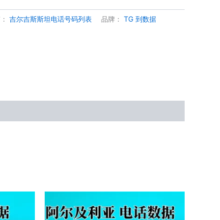
签：
吉尔吉斯斯坦电话号码列表
品牌：
TG 到数据