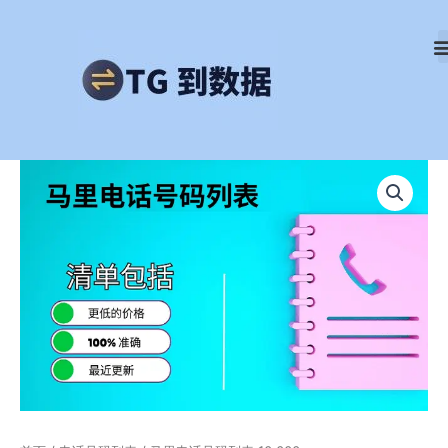
跳
至
内
容
马
里
电
话
号
码
列
表
10,000
数
量