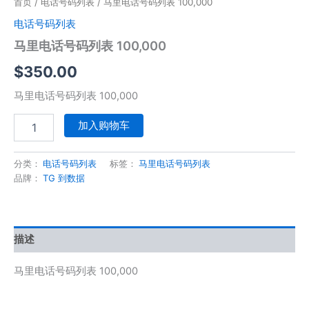
首页
/
电话号码列表
/ 马里电话号码列表 100,000
电话号码列表
马里电话号码列表 100,000
$
350.00
马里电话号码列表 100,000
加入购物车
分类：
电话号码列表
标签：
马里电话号码列表
品牌：
TG 到数据
描述
马里电话号码列表 100,000