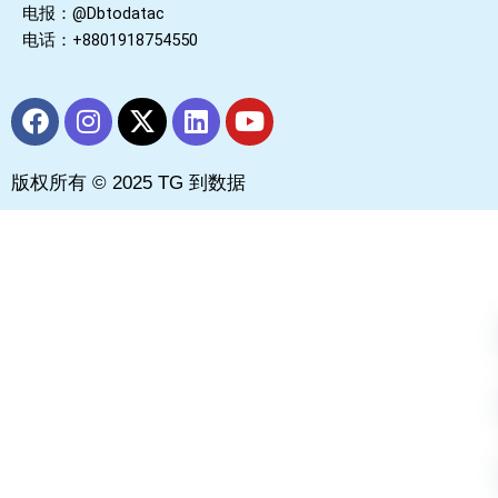
电报：@Dbtodatac
电话：+8801918754550
F
I
X
L
Y
a
n
-
i
o
c
s
t
n
u
版权所有 © 2025 TG 到数据
e
t
w
k
t
b
a
i
e
u
o
g
t
d
b
o
r
t
i
e
k
a
e
n
m
r