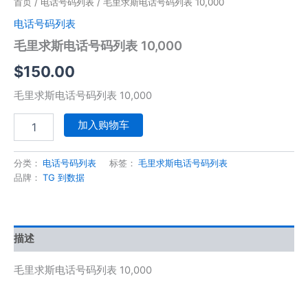
首页
/
电话号码列表
/ 毛里求斯电话号码列表 10,000
电话号码列表
毛里求斯电话号码列表 10,000
$
150.00
毛里求斯电话号码列表 10,000
加入购物车
分类：
电话号码列表
标签：
毛里求斯电话号码列表
品牌：
TG 到数据
描述
毛里求斯电话号码列表 10,000