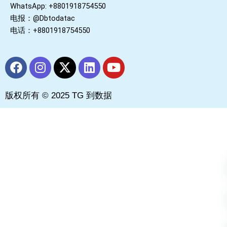
WhatsApp: +8801918754550
电报：@Dbtodatac
电话：+8801918754550
F
I
X
L
Y
a
n
-
i
o
c
s
t
n
u
版权所有 © 2025 TG 到数据
e
t
w
k
t
b
a
i
e
u
o
g
t
d
b
o
r
t
i
e
k
a
e
n
m
r