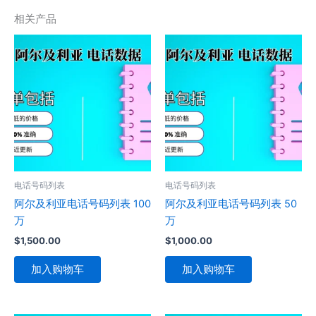
相关产品
电话号码列表
电话号码列表
阿尔及利亚电话号码列表 100
阿尔及利亚电话号码列表 50
万
万
$
1,500.00
$
1,000.00
加入购物车
加入购物车