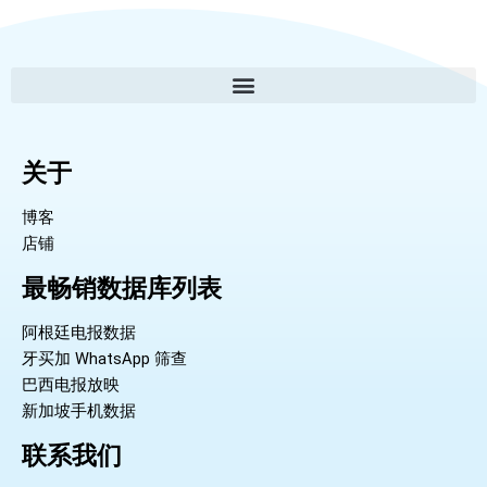
关于
博客
店铺
最畅销数据库列表
阿根廷电报数据
牙买加 WhatsApp 筛查
巴西电报放映
新加坡手机数据
联系我们