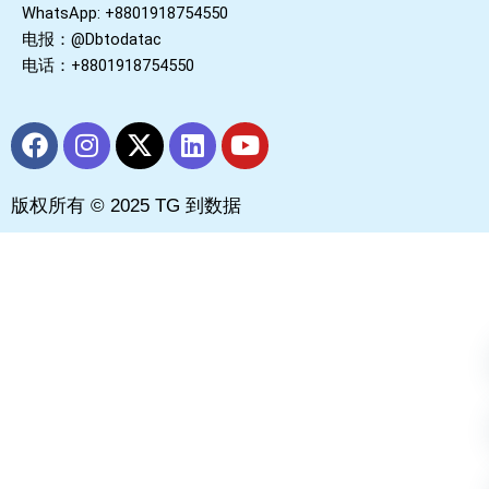
WhatsApp: +8801918754550
电报：@Dbtodatac
电话：+8801918754550
F
I
X
L
Y
a
n
-
i
o
c
s
t
n
u
版权所有 © 2025 TG 到数据
e
t
w
k
t
b
a
i
e
u
o
g
t
d
b
o
r
t
i
e
k
a
e
n
m
r