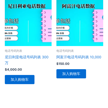
电话号码列表
电话号码列表
尼日利亚电话号码列表 300
阿富汗电话号码列表 10,000
万
$
150.00
$
4,000.00
加入购物车
加入购物车