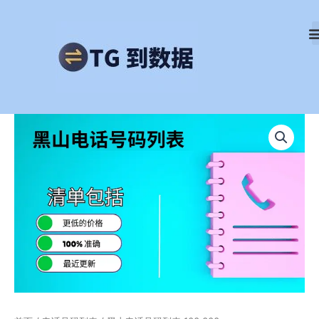
跳
至
内
容
黑
山
电
话
号
码
列
表
100,000
数
量