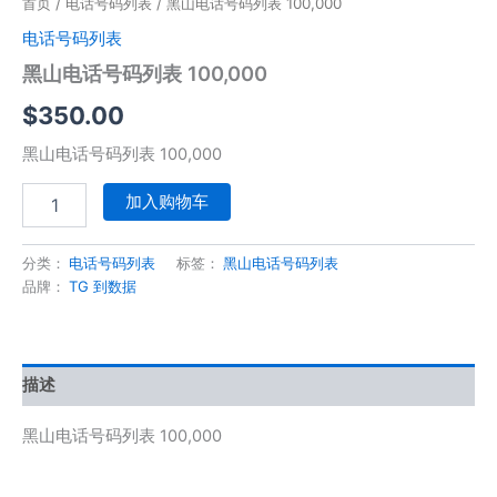
首页
/
电话号码列表
/ 黑山电话号码列表 100,000
电话号码列表
黑山电话号码列表 100,000
$
350.00
黑山电话号码列表 100,000
加入购物车
分类：
电话号码列表
标签：
黑山电话号码列表
品牌：
TG 到数据
描述
黑山电话号码列表 100,000