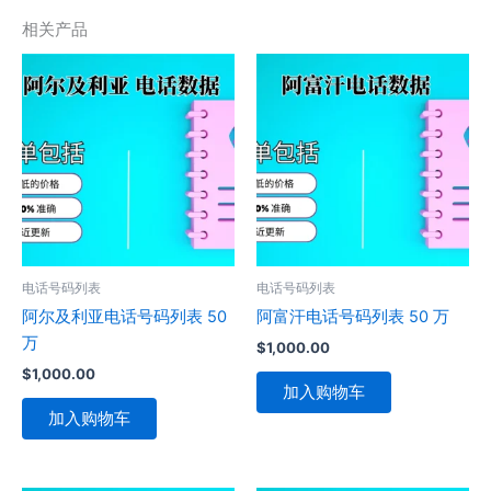
相关产品
电话号码列表
电话号码列表
阿尔及利亚电话号码列表 50
阿富汗电话号码列表 50 万
万
$
1,000.00
$
1,000.00
加入购物车
加入购物车