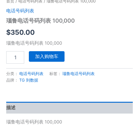
首页
/
电话号码列表
/ 瑙鲁电话号码列表 100,000
电话号码列表
瑙鲁电话号码列表 100,000
$
350.00
瑙鲁电话号码列表 100,000
加入购物车
分类：
电话号码列表
标签：
瑙鲁电话号码列表
品牌：
TG 到数据
描述
瑙鲁电话号码列表 100,000