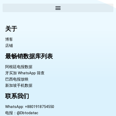
关于
博客
店铺
最畅销数据库列表
阿根廷电报数据
牙买加 WhatsApp 筛查
巴西电报放映
新加坡手机数据
联系我们
WhatsApp: +8801918754550
电报：@Dbtodatac