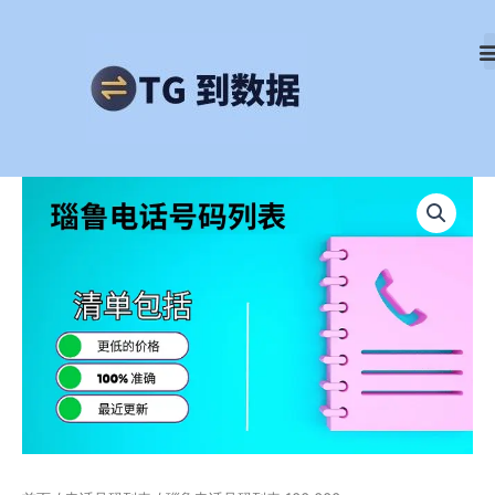
跳
至
内
容
瑙
鲁
电
话
号
码
列
表
100,000
数
量