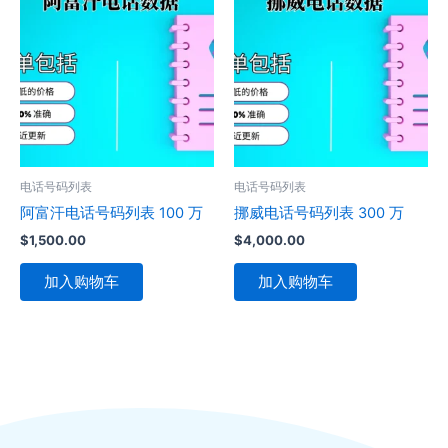
电话号码列表
电话号码列表
阿富汗电话号码列表 100 万
挪威电话号码列表 300 万
$
1,500.00
$
4,000.00
加入购物车
加入购物车