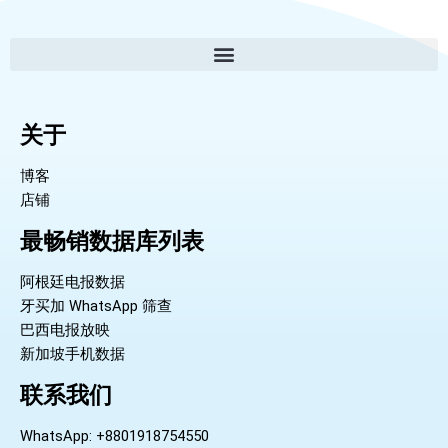
关于
博客
店铺
最畅销数据库列表
阿根廷电报数据
牙买加 WhatsApp 筛查
巴西电报放映
新加坡手机数据
联系我们
WhatsApp: +8801918754550