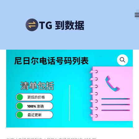
跳
至
内
容
尼
日
尔
电
话
号
码
列
表
100
万
数
量