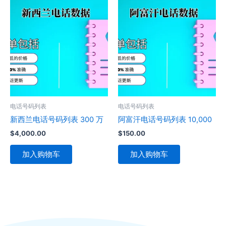
电话号码列表
电话号码列表
新西兰电话号码列表 300 万
阿富汗电话号码列表 10,000
$
4,000.00
$
150.00
加入购物车
加入购物车