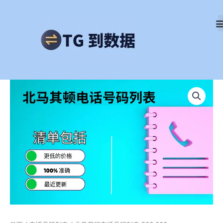
跳
至
内
容
北
马
其
顿
电
话
号
码
列
表
500,000
数
量