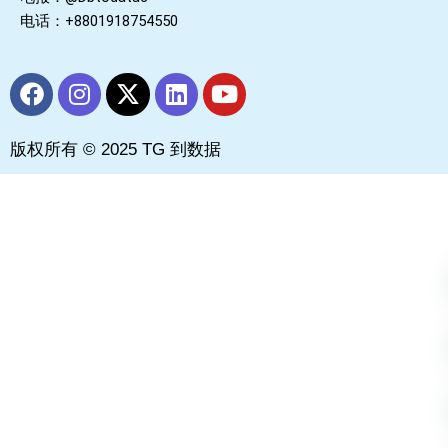
电话：+8801918754550
F
I
X
L
Y
a
n
-
i
o
c
s
t
n
u
版权所有 © 2025 TG 到数据
e
t
w
k
t
b
a
i
e
u
o
g
t
d
b
o
r
t
i
e
k
a
e
n
m
r