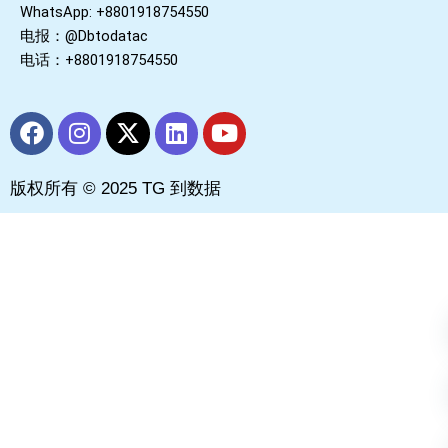
WhatsApp: +8801918754550
电报：@Dbtodatac
电话：+8801918754550
F
I
X
L
Y
a
n
-
i
o
c
s
t
n
u
版权所有 © 2025 TG 到数据
e
t
w
k
t
b
a
i
e
u
o
g
t
d
b
o
r
t
i
e
k
a
e
n
m
r