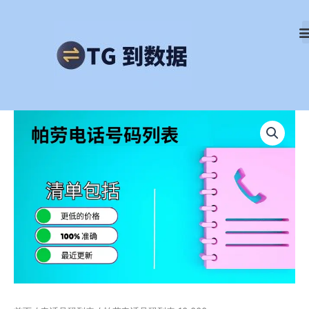
跳
至
内
容
帕
劳
电
话
号
码
列
表
10,000
数
量