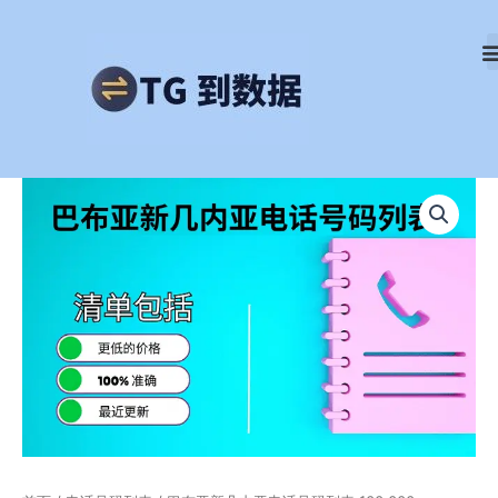
跳
至
内
容
巴
布
亚
新
几
内
亚
电
话
号
码
列
表
100,000