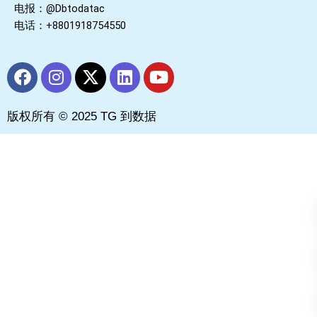
电报：@Dbtodatac
电话：+8801918754550
F
I
X
L
Y
a
n
-
i
o
c
s
t
n
u
版权所有 © 2025 TG 到数据
e
t
w
k
t
b
a
i
e
u
o
g
t
d
b
o
r
t
i
e
k
a
e
n
m
r