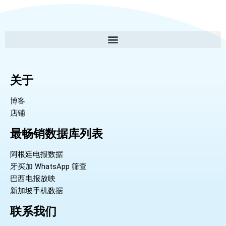
关于
博客
店铺
最畅销数据库列表
阿根廷电报数据
牙买加 WhatsApp 筛查
巴西电报放映
新加坡手机数据
联系我们