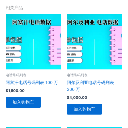
相关产品
电话号码列表
电话号码列表
阿富汗电话号码列表 100 万
阿尔及利亚电话号码列表
300 万
$
1,500.00
$
4,000.00
加入购物车
加入购物车