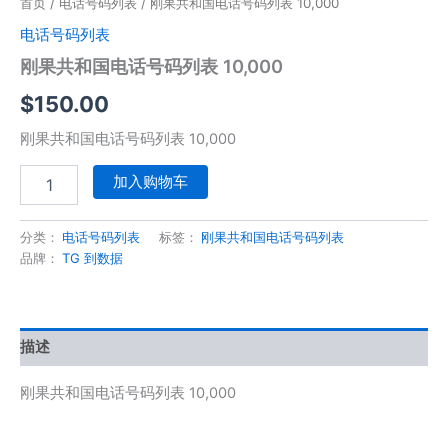
首页
/
电话号码列表
/ 刚果共和国电话号码列表 10,000
电话号码列表
刚果共和国电话号码列表 10,000
$
150.00
刚果共和国电话号码列表 10,000
加入购物车
分类：
电话号码列表
标签：
刚果共和国电话号码列表
品牌：
TG 到数据
描述
刚果共和国电话号码列表 10,000