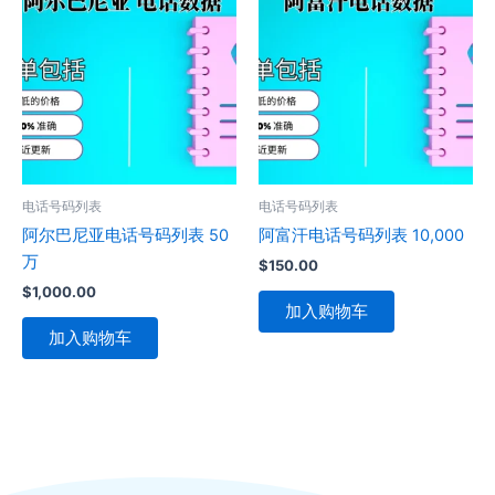
电话号码列表
电话号码列表
阿尔巴尼亚电话号码列表 50
阿富汗电话号码列表 10,000
万
$
150.00
$
1,000.00
加入购物车
加入购物车