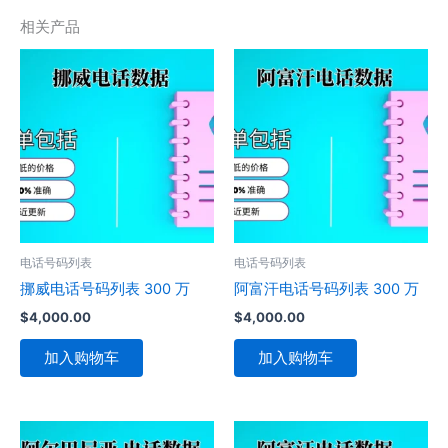
相关产品
电话号码列表
电话号码列表
挪威电话号码列表 300 万
阿富汗电话号码列表 300 万
$
4,000.00
$
4,000.00
加入购物车
加入购物车