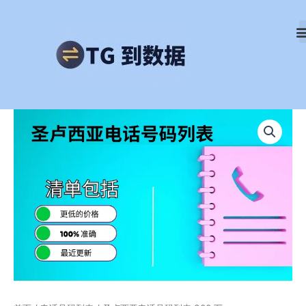
跳
至
内
容
圣
卢
西
亚
电
话
号
码
列
表
300
万
数
量