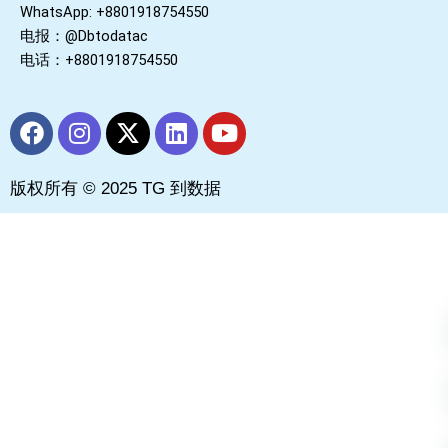
WhatsApp: +8801918754550
电报：@Dbtodatac
电话：+8801918754550
F
I
X
L
Y
a
n
-
i
o
c
s
t
n
u
版权所有 © 2025 TG 到数据
e
t
w
k
t
b
a
i
e
u
o
g
t
d
b
o
r
t
i
e
k
a
e
n
m
r