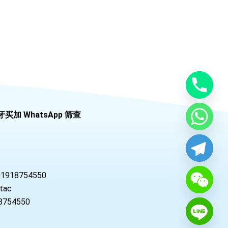
牙买加 WhatsApp 筛查
01918754550
tac
754550