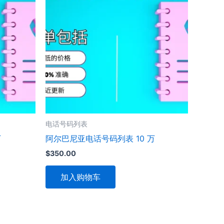
电话号码列表
万
阿尔巴尼亚电话号码列表 10 万
$
350.00
加入购物车