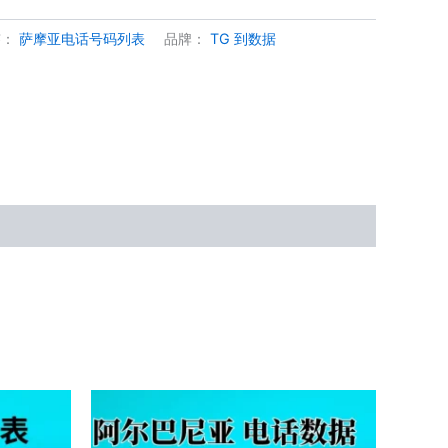
签：
萨摩亚电话号码列表
品牌：
TG 到数据