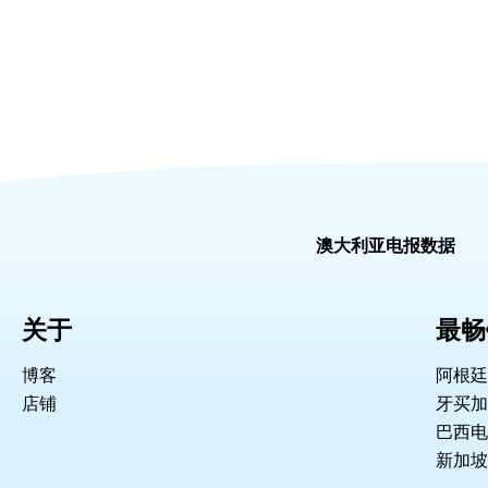
澳大利亚电报数据
关于
最畅
博客
阿根廷
店铺
牙买加 
巴西电
新加坡