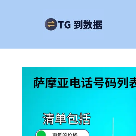
跳
至
内
容