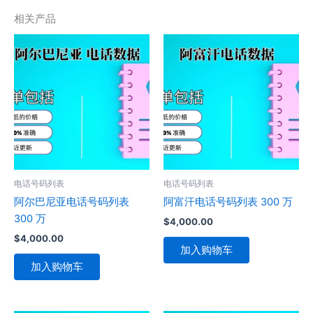
相关产品
电话号码列表
电话号码列表
阿尔巴尼亚电话号码列表
阿富汗电话号码列表 300 万
300 万
$
4,000.00
$
4,000.00
加入购物车
加入购物车