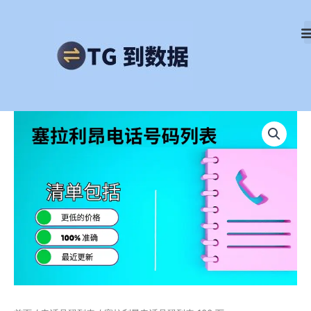
跳
至
内
容
塞
拉
利
昂
电
话
号
码
列
表
100
万
数
量