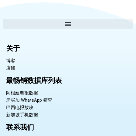
关于
博客
店铺
最畅销数据库列表
阿根廷电报数据
牙买加 WhatsApp 筛查
巴西电报放映
新加坡手机数据
联系我们