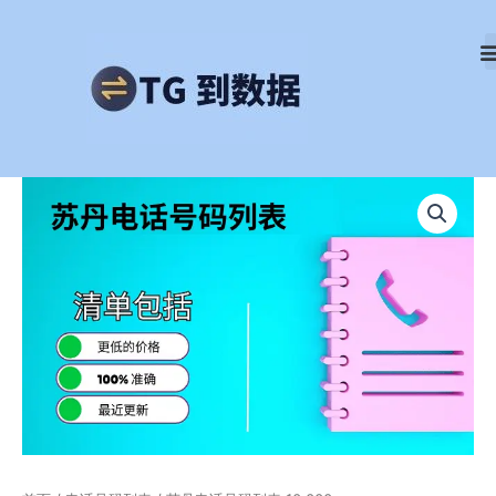
跳
至
内
容
苏
丹
电
话
号
码
列
表
10,000
数
量