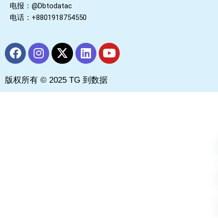
电报：@Dbtodatac
电话：+8801918754550
F
I
X
L
Y
a
n
-
i
o
c
s
t
n
u
版权所有 © 2025 TG 到数据
e
t
w
k
t
b
a
i
e
u
o
g
t
d
b
o
r
t
i
e
k
a
e
n
m
r