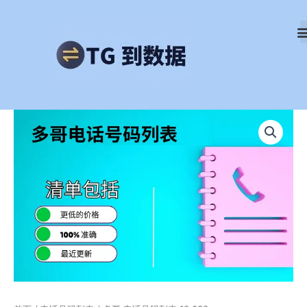
跳
至
内
容
多
哥
电
话
号
码
列
表
10,000
数
量