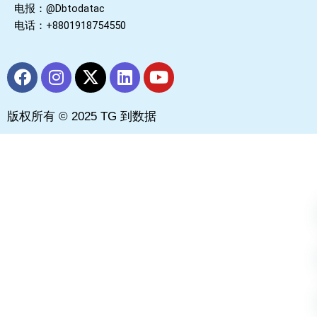
电报：@Dbtodatac
电话：+8801918754550
F
I
X
L
Y
a
n
-
i
o
c
s
t
n
u
版权所有 © 2025 TG 到数据
e
t
w
k
t
b
a
i
e
u
o
g
t
d
b
o
r
t
i
e
k
a
e
n
m
r