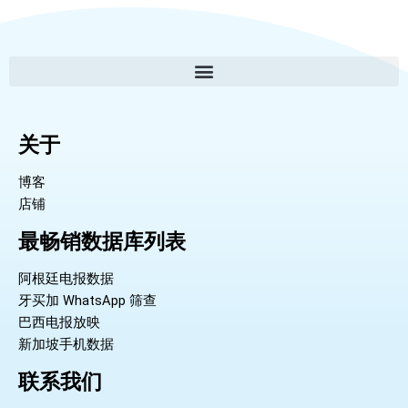
关于
博客
店铺
最畅销数据库列表
阿根廷电报数据
牙买加 WhatsApp 筛查
巴西电报放映
新加坡手机数据
联系我们