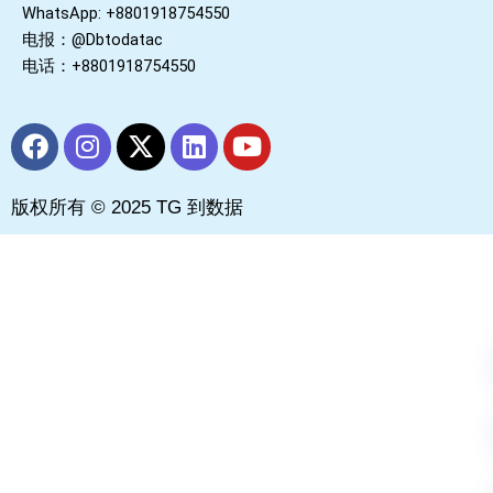
WhatsApp: +8801918754550
电报：@Dbtodatac
电话：+8801918754550
F
I
X
L
Y
a
n
-
i
o
c
s
t
n
u
版权所有 © 2025 TG 到数据
e
t
w
k
t
b
a
i
e
u
o
g
t
d
b
o
r
t
i
e
k
a
e
n
m
r