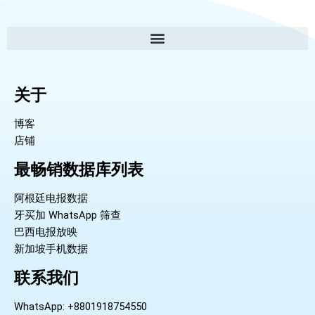
关于
博客
店铺
最畅销数据库列表
阿根廷电报数据
牙买加 WhatsApp 筛查
巴西电报放映
新加坡手机数据
联系我们
WhatsApp: +8801918754550