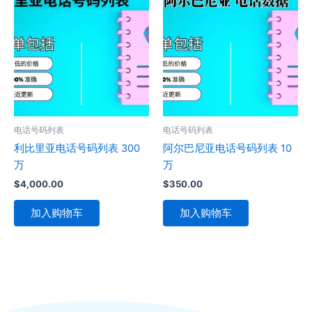
电话号码列表
电话号码列表
利比里亚电话号码列表 300
阿尔巴尼亚电话号码列表 10
万
万
$
4,000.00
$
350.00
加入购物车
加入购物车