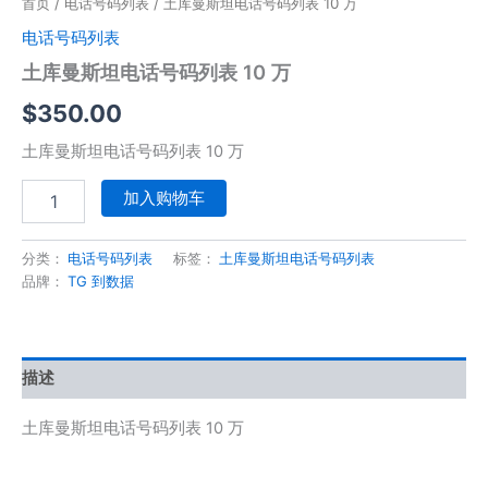
量
首页
/
电话号码列表
/ 土库曼斯坦电话号码列表 10 万
电话号码列表
土库曼斯坦电话号码列表 10 万
$
350.00
土库曼斯坦电话号码列表 10 万
加入购物车
分类：
电话号码列表
标签：
土库曼斯坦电话号码列表
品牌：
TG 到数据
描述
土库曼斯坦电话号码列表 10 万