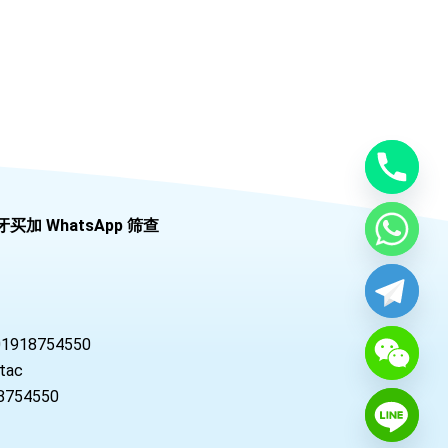
牙买加 WhatsApp 筛查
01918754550
tac
754550