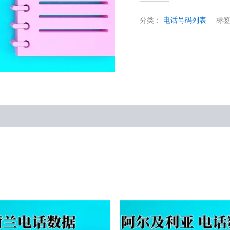
数
量
分类：
电话号码列表
标