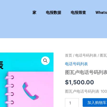
家
电报数据
电报筛查
What
图
首页
/
电话号码列表
/ 图
瓦
电话号码列表
卢
电
图瓦卢电话号码列表 
话
号
$
1,500.00
码
列
图瓦卢电话号码列表 100
表
100
加入购物车
万