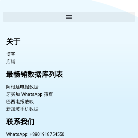
关于
博客
店铺
最畅销数据库列表
阿根廷电报数据
牙买加 WhatsApp 筛查
巴西电报放映
新加坡手机数据
联系我们
WhatsApp: +8801918754550