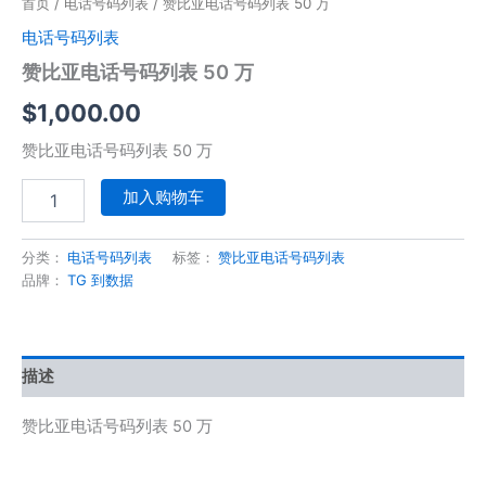
首页
/
电话号码列表
/ 赞比亚电话号码列表 50 万
电话号码列表
赞比亚电话号码列表 50 万
$
1,000.00
赞比亚电话号码列表 50 万
加入购物车
分类：
电话号码列表
标签：
赞比亚电话号码列表
品牌：
TG 到数据
描述
赞比亚电话号码列表 50 万