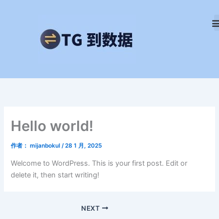
跳
至
内
容
Hello world!
作者：
mijanbokul
/
28 1 月, 2025
Welcome to WordPress. This is your first post. Edit or
delete it, then start writing!
NEXT