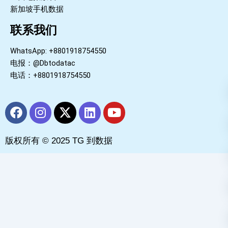
新加坡手机数据
联系我们
WhatsApp: +8801918754550
电报：@Dbtodatac
电话：+8801918754550
F
I
X
L
Y
a
n
-
i
o
c
s
t
n
u
版权所有 © 2025 TG 到数据
e
t
w
k
t
b
a
i
e
u
o
g
t
d
b
o
r
t
i
e
k
a
e
n
m
r