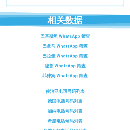
相关数据
巴基斯坦 WhatsApp 筛查
巴拿马 WhatsApp 筛查
巴拉圭 WhatsApp 筛查
秘鲁 WhatsApp 筛查
菲律宾 WhatsApp 筛查
佐治亚电话号码列表
德国电话号码列表
加纳电话号码列表
希腊电话号码列表