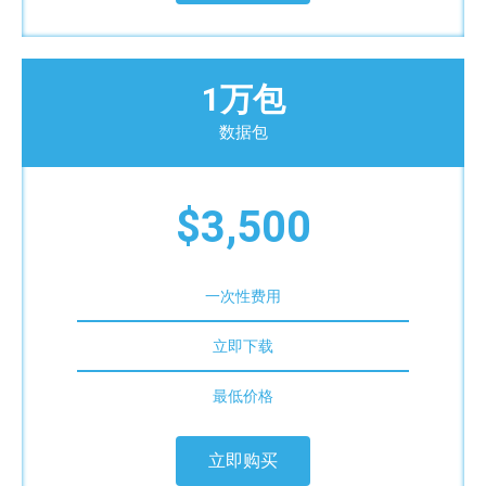
1万包
数据包
$3,500
一次性费用
立即下载
最低价格
立即购买