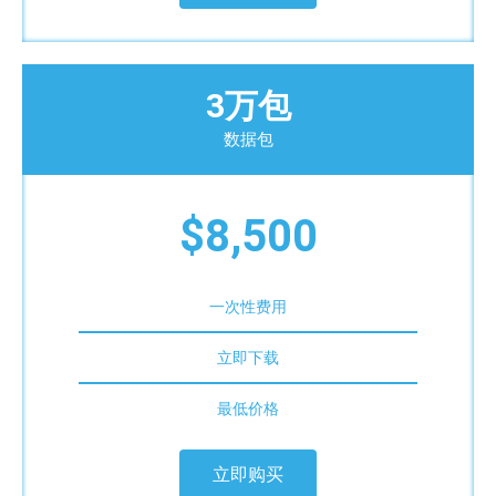
3万包
数据包
$8,500
一次性费用
立即下载
最低价格
立即购买