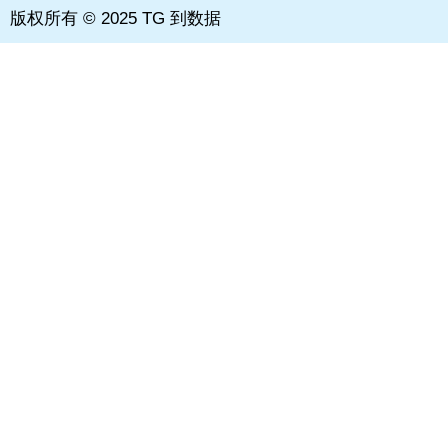
c
s
t
n
u
版权所有 © 2025 TG 到数据
e
t
w
k
t
b
a
i
e
u
o
g
t
d
b
o
r
t
i
e
k
a
e
n
m
r