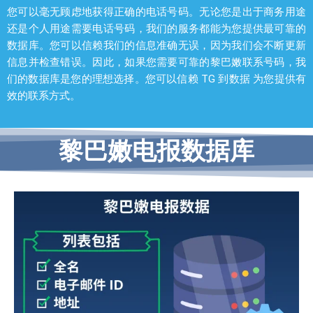
您可以毫无顾虑地获得正确的电话号码。无论您是出于商务用途
还是个人用途需要电话号码，我们的服务都能为您提供最可靠的
数据库。您可以信赖我们的信息准确无误，因为我们会不断更新
信息并检查错误。因此，如果您需要可靠的黎巴嫩联系号码，我
们的数据库是您的理想选择。您可以信赖 TG 到数据 为您提供有
效的联系方式。
黎巴嫩电报数据库