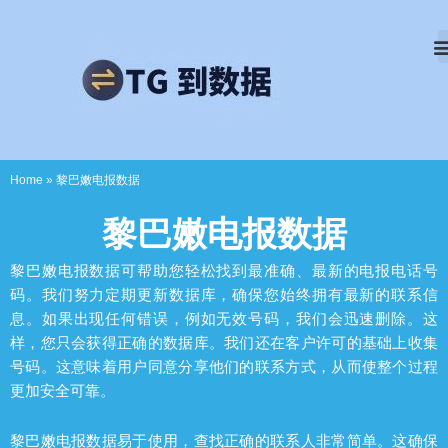
跳
至
内
容
Home
»
黎巴嫩电报数据
黎巴嫩电报数据
黎巴嫩电报数据可帮助您轻松找到最准确、最新的电报电话号
码。我们努力定期更新数据库，确保您始终拥有最新的联系信
息。如果出现任何错误，例如无效号码，我们会迅速删除。这
样，您只会获得正确的数据库。我们还在客户许可的基础上收集
号码。这意味着用户同意分享他们的联系方式，从而使整个过程
更加安全可靠。
黎巴嫩电报数据易于使用，查找正确的联系人非常简单。这确保