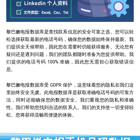
黎巴嫩电报数据库是查找联系信息的安全可靠之选。您可以轻
松选择获取最新的电话号码，确保您的数据始终保持最新。我
们提供全天候帮助，因此您在需要时仍能获得服务。无论您有
疑问还是遇到问题，我们的团队都随时准备为您提供帮助。我
们提供的电话号码 100% 准确，因此您无需担心获取错误信
息。
黎巴嫩电报数据库受 GDPR 保护，这意味着您的隐私在我们这
里始终安全无虞。此电报数据库是获取准确电话号码的可靠方
法，同时还能确保您的数据安全。我们重视您的隐私和准确
性。我们帮助您找到合适的联系人。我们的支持使一切变得轻
松。您将获得流畅而便捷的体验。