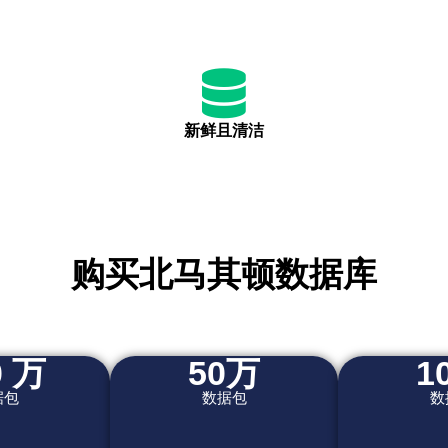
新鲜且清洁
购买北马其顿数据库
0 万
50万
1
据包
数据包
数