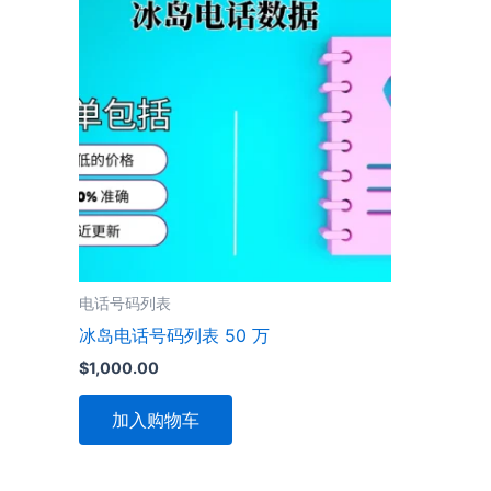
电话号码列表
冰岛电话号码列表 50 万
$
1,000.00
加入购物车