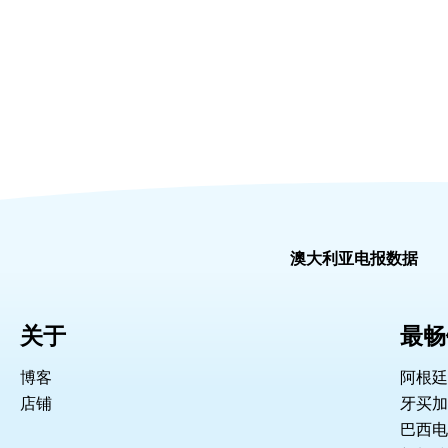
澳大利亚电报数据
关于
最畅
博客
阿根廷
店铺
牙买加 
巴西电