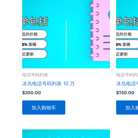
电话号码列表
电话号码列
冰岛电话号码列表 10 万
冰岛电话号
$
350.00
$
150.00
加入购物车
加入