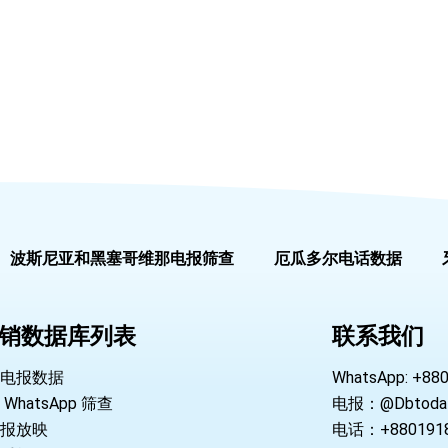
波斯尼亚和黑塞哥维那电报筛查
厄瓜多尔电话数据
销数据库列表
联系我们
电报数据
WhatsApp: +88
WhatsApp 筛查
电报：@Dbtoda
报放映
电话：+8801918