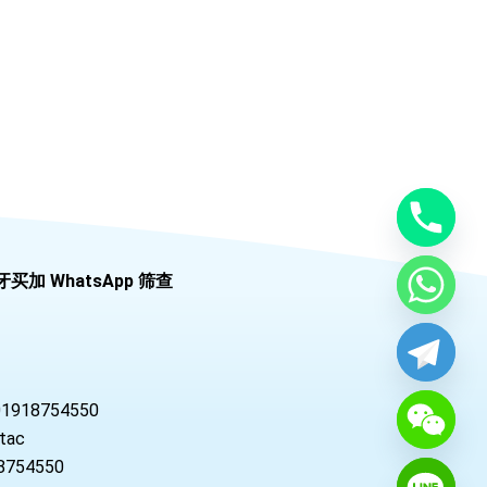
牙买加 WhatsApp 筛查
01918754550
tac
754550