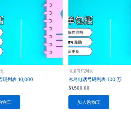
表
电话号码列表
码列表 10,000
冰岛电话号码列表 100 万
$
1,500.00
购物车
加入购物车