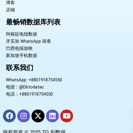
博客
店铺
最畅销数据库列表
阿根廷电报数据
牙买加 WhatsApp 筛查
巴西电报放映
新加坡手机数据
联系我们
WhatsApp: +8801918754550
电报：@Dbtodatac
电话：+8801918754550
F
I
X
L
Y
a
n
-
i
o
c
s
t
n
u
版权所有 © 2025 TG 到数据