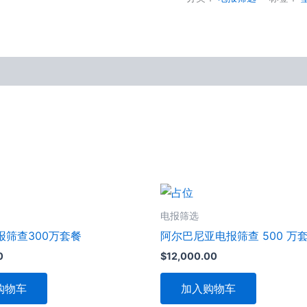
数
量
电报筛选
报筛查300万套餐
阿尔巴尼亚电报筛查 500 万
0
$
12,000.00
购物车
加入购物车