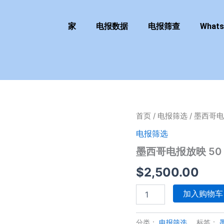
家
电报数据
电报筛查
What
墨
首页
/
电报筛选
/ 墨西哥电
西
电报筛选
哥
电
墨西哥电报放映 50
报
放
$
2,500.00
映
50
加入购物车
万
套
餐
分类：
电报筛选
标签：