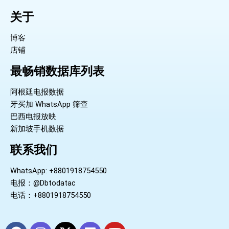
关于
博客
店铺
最畅销数据库列表
阿根廷电报数据
牙买加 WhatsApp 筛查
巴西电报放映
新加坡手机数据
联系我们
WhatsApp: +8801918754550
电报：@Dbtodatac
电话：+8801918754550
F
I
X
L
Y