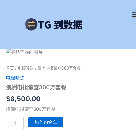
跳
至
内
容
澳
洲
电
首页
/
电报筛选
/ 澳洲电报筛查300万套餐
报
筛
电报筛选
查
澳洲电报筛查300万套餐
300
万
$
8,500.00
套
餐
澳洲电报筛查300万套餐
数
量
加入购物车