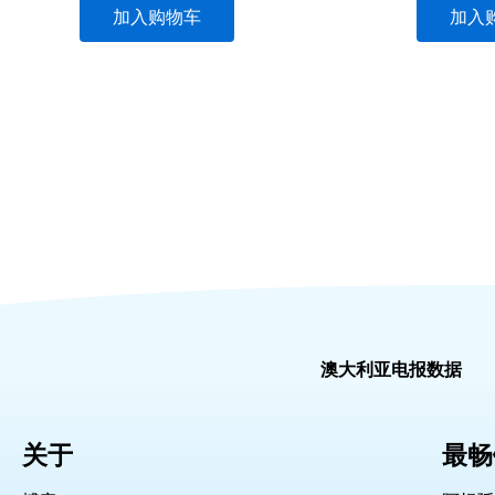
加入购物车
加入
澳大利亚电报数据
关于
最畅