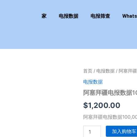
家
电报数据
电报筛查
What
阿
首页
/
电报数据
/ 阿塞拜疆
塞
电报数据
拜
疆
阿塞拜疆电报数据100
电
报
$
1,200.00
数
据
阿塞拜疆电报数据100,00
100,000
包
加入购物车
数