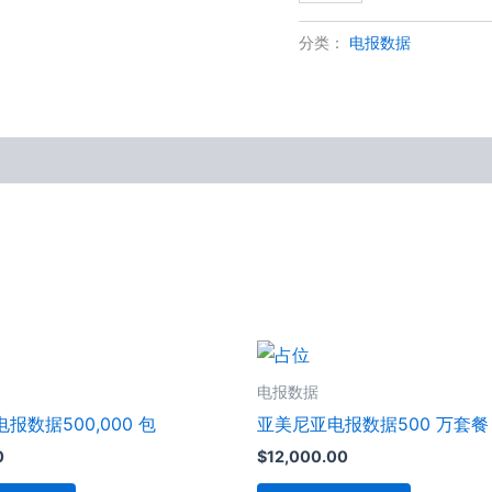
量
分类：
电报数据
电报数据
报数据500,000 包
亚美尼亚电报数据500 万套餐
0
$
12,000.00