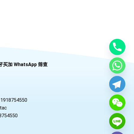
牙买加 WhatsApp 筛查
01918754550
tac
754550