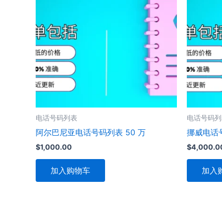
电话号码列表
电话号码列
阿尔巴尼亚电话号码列表 50 万
挪威电话号
$
1,000.00
$
4,000.0
加入购物车
加入