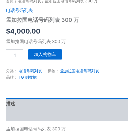
首页
/
电话号码列表
/ 孟加拉国电话号码列表 300 万
电话号码列表
孟加拉国电话号码列表 300 万
$
4,000.00
孟加拉国电话号码列表 300 万
加入购物车
分类：
电话号码列表
标签：
孟加拉国电话号码列表
品牌：
TG 到数据
描述
用户评价 (0)
孟加拉国电话号码列表 300 万