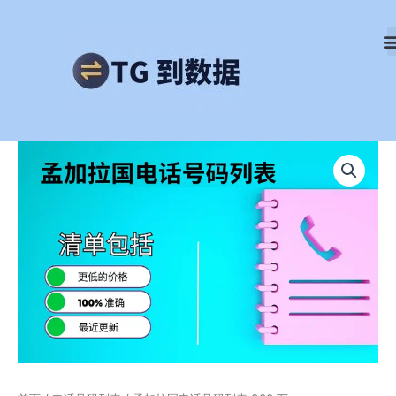
跳
至
内
容
孟
加
拉
国
电
话
号
码
列
表
300
万
数
量