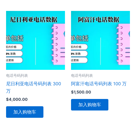
电话号码列表
电话号码列表
尼日利亚电话号码列表 300
阿富汗电话号码列表 100 万
万
$
1,500.00
$
4,000.00
加入购物车
加入购物车