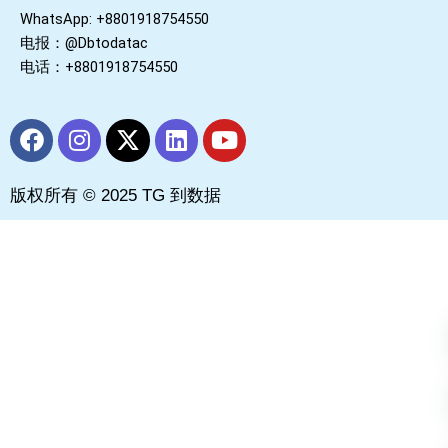
WhatsApp: +8801918754550
电报：@Dbtodatac
电话：+8801918754550
F
I
X
L
Y
a
n
-
i
o
c
s
t
n
u
版权所有 © 2025 TG 到数据
e
t
w
k
t
b
a
i
e
u
o
g
t
d
b
o
r
t
i
e
k
a
e
n
m
r