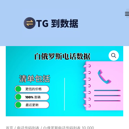
跳
至
内
容
白
俄
罗
斯
电
话
号
码
列
表
10,000
数
量
首页
/
电话号码列表
/ 白俄罗斯电话号码列表 10,000